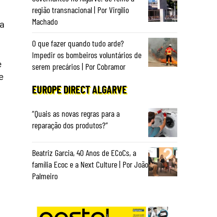
região transnacional | Por Virgílio
Machado
 a
O que fazer quando tudo arde?
Impedir os bombeiros voluntários de
e
serem precários | Por Cobramor
e
EUROPE DIRECT ALGARVE
“Quais as novas regras para a
reparação dos produtos?”
Beatriz Garcia, 40 Anos de ECoCs, a
família Ecoc e a Next Culture | Por João
Palmeiro