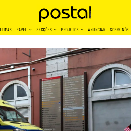
LTIMAS
PAPEL
SECÇÕES
PROJETOS
ANUNCIAR
SOBRE NÓS