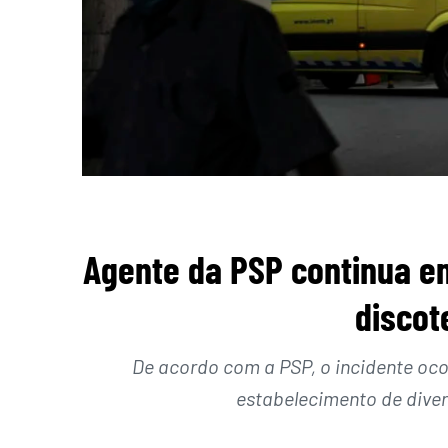
Agente da PSP continua e
discot
De acordo com a PSP, o incidente oc
estabelecimento de diver