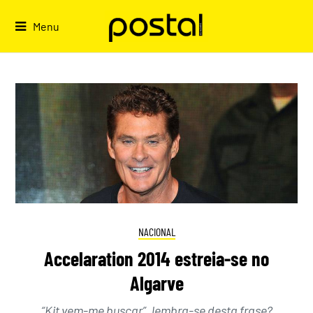
Skip
to
Menu
content
NACIONAL
Accelaration 2014 estreia-se no
Algarve
“Kit vem-me buscar”, lembra-se desta frase?