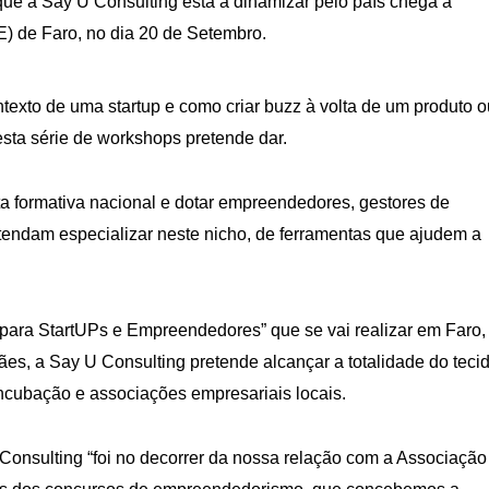
e a Say U Consulting está a dinamizar pelo país chega à
 de Faro, no dia 20 de Setembro.
texto de uma startup e como criar
buzz
à volta de um produto o
esta série de workshops pretende dar.
rta formativa nacional e dotar empreendedores, gestores de
etendam especializar neste nicho, de ferramentas que ajudem a
ara StartUPs e Empreendedores” que se vai realizar em Faro,
es, a Say U Consulting pretende alcançar a totalidade do teci
incubação e associações empresariais locais.
 Consulting
“foi no decorrer da nossa relação com a Associação