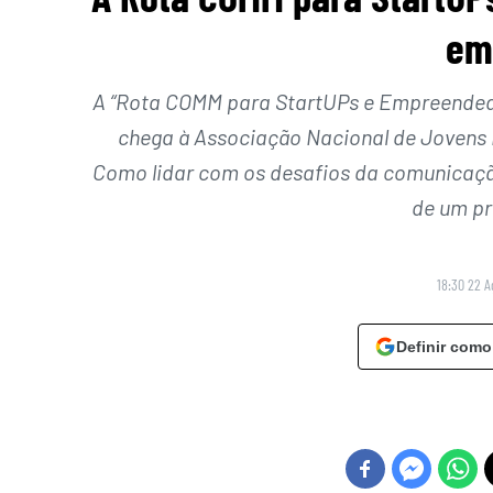
em
A “Rota COMM para StartUPs e Empreendedor
chega à Associação Nacional de Jovens 
Como lidar com os desafios da comunicação
de um pr
18:30 22 A
Definir como