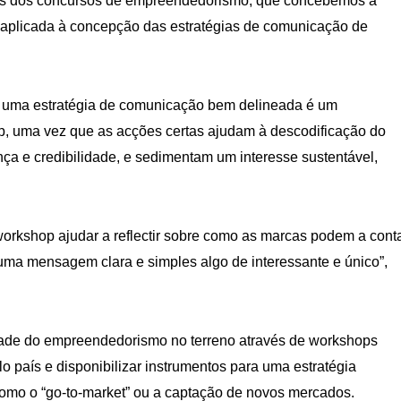
res dos concursos de empreendedorismo, que concebemos a
aplicada à concepção das estratégias de comunicação de
e uma estratégia de comunicação bem delineada é um
p, uma vez que as acções certas ajudam à descodificação do
ança e credibilidade, e sedimentam um interesse sustentável,
orkshop ajudar a reflectir sobre como as marcas podem a cont
e uma mensagem clara e simples algo de interessante e único”
,
idade do empreendedorismo no terreno através de workshops
 país e disponibilizar instrumentos para uma estratégia
omo o “go-to-market” ou a captação de novos mercados.