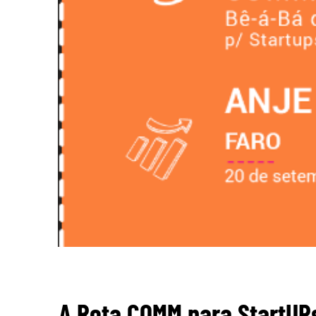
A Rota COMM para StartUP