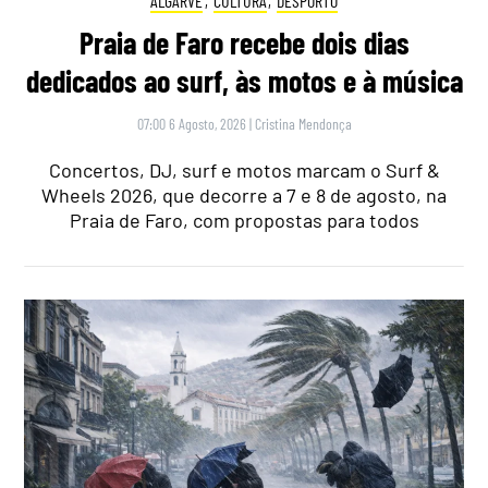
ALGARVE
,
CULTURA
,
DESPORTO
Praia de Faro recebe dois dias
dedicados ao surf, às motos e à música
07:00 6 Agosto, 2026
|
Cristina Mendonça
Concertos, DJ, surf e motos marcam o Surf &
Wheels 2026, que decorre a 7 e 8 de agosto, na
Praia de Faro, com propostas para todos