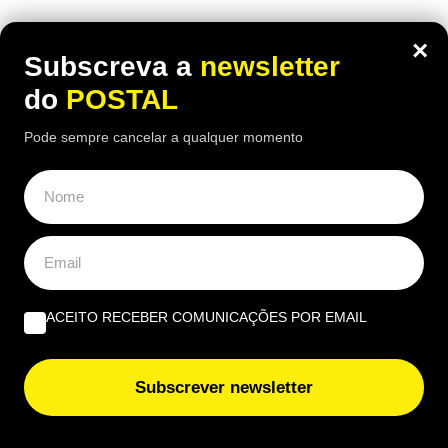
Milhares de fãs acompanharam Kanye West num
×
concerto de duas horas, com efeitos visuais, fogo
Subscreva a
newsletter
de artifício e a participação da filha North West
do
POSTAL
Pode sempre cancelar a qualquer momento
ACEITO RECEBER COMUNICAÇÕES POR EMAIL
Subscrever newsletter
ECONOMIA
,
EUROPA