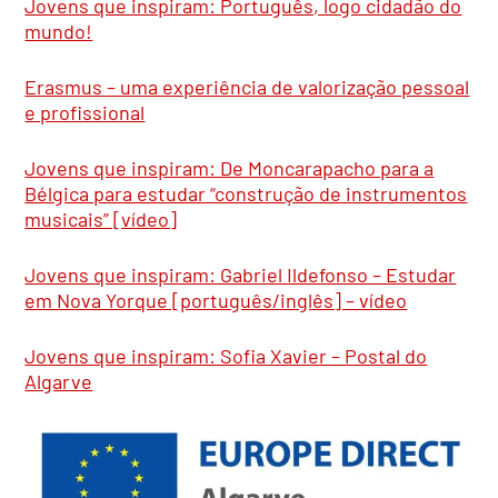
Jovens que inspiram: Português, logo cidadão do
mundo!
Erasmus – uma experiência de valorização pessoal
e profissional
Jovens que inspiram: De Moncarapacho para a
Bélgica para estudar “construção de instrumentos
musicais” [vídeo]
Jovens que inspiram: Gabriel Ildefonso – Estudar
em Nova Yorque [português/inglês] – vídeo
Jovens que inspiram: Sofia Xavier – Postal do
Algarve