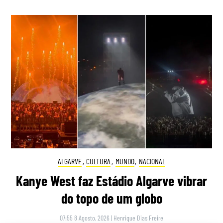
ALGARVE
,
CULTURA
,
MUNDO
,
NACIONAL
Kanye West faz Estádio Algarve vibrar
do topo de um globo
07:55 8 Agosto, 2026
|
Henrique Dias Freire