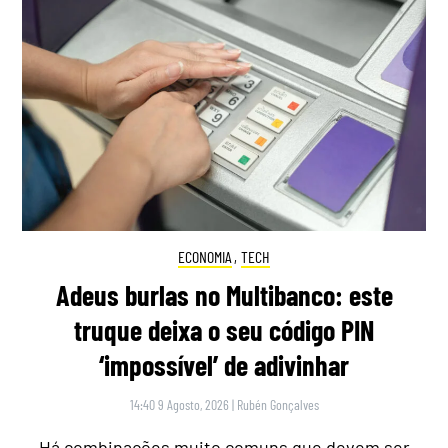
ECONOMIA
,
TECH
Adeus burlas no Multibanco: este
truque deixa o seu código PIN
‘impossível’ de adivinhar
14:40 9 Agosto, 2026
|
Rubén Gonçalves
Há combinações muito comuns que devem ser