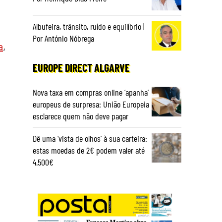
Albufeira, trânsito, ruído e equilíbrio |
Por António Nóbrega
a
,
EUROPE DIRECT ALGARVE
Nova taxa em compras online ‘apanha’
europeus de surpresa: União Europeia
esclarece quem não deve pagar
Dê uma ‘vista de olhos’ à sua carteira:
estas moedas de 2€ podem valer até
4.500€