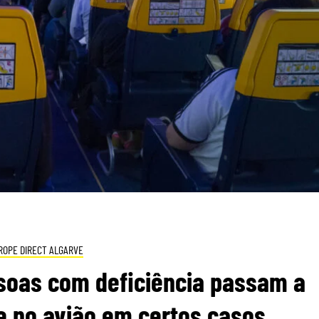
ROPE DIRECT ALGARVE
oas com deficiência passam a
e no avião em certos casos