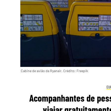
Cabine de avião da Ryanair. Crédito: Freepik
EU
Acompanhantes de pess
viajar gratuitament