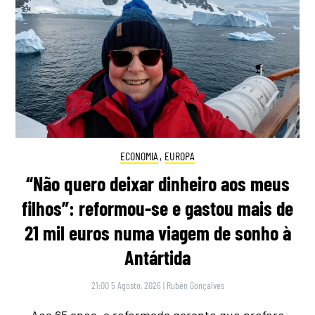
ECONOMIA
,
EUROPA
“Não quero deixar dinheiro aos meus
filhos”: reformou-se e gastou mais de
21 mil euros numa viagem de sonho à
Antártida
21:00 5 Agosto, 2026
|
Rubén Gonçalves
Aos 65 anos, a reformada garante que prefere