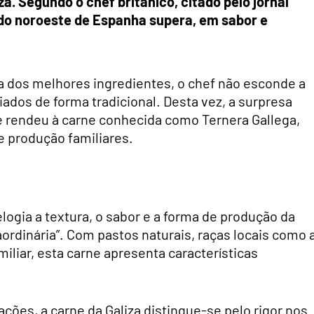
a. Segundo o chef britânico, citado pelo jornal
 do noroeste de Espanha supera, em sabor e
 dos melhores ingredientes, o chef não esconde a
ados de forma tradicional. Desta vez, a surpresa
e rendeu à carne conhecida como Ternera Gallega,
e produção familiares.
gia a textura, o sabor e a forma de produção da
aordinária”. Com pastos naturais, raças locais como 
liar, esta carne apresenta características
ões, a carne da Galiza distingue-se pelo rigor nos