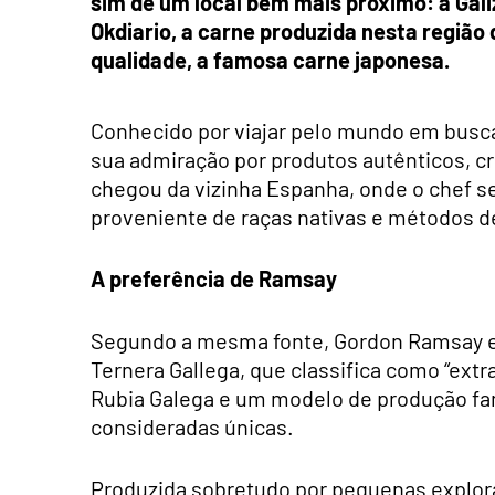
sim de um local bem mais próximo: a Galiz
Okdiario, a carne produzida nesta região
qualidade, a famosa carne japonesa.
Conhecido por viajar pelo mundo em busca
sua admiração por produtos autênticos, cri
chegou da vizinha Espanha, onde o chef s
proveniente de raças nativas e métodos d
A preferência de Ramsay
Segundo a mesma fonte, Gordon Ramsay elo
Ternera Gallega, que classifica como “extr
Rubia Galega e um modelo de produção fami
consideradas únicas.
Produzida sobretudo por pequenas exploraç