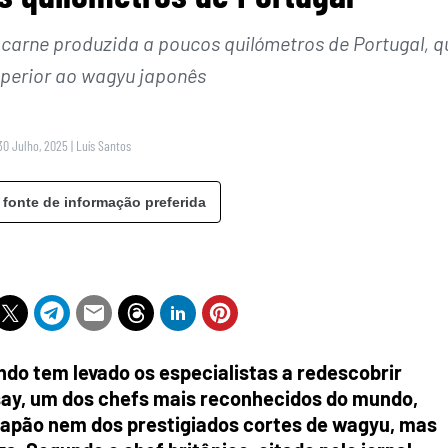
 carne produzida a poucos quilómetros de Portugal, q
perior ao wagyu japonês
30 Julho, 2025
|
Luís Santos
 fonte de informação preferida
do tem levado os especialistas a redescobrir
say, um dos chefs mais reconhecidos do mundo,
Japão nem dos prestigiados cortes de wagyu, mas