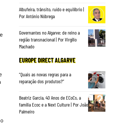
Albufeira, trânsito, ruído e equilíbrio |
Por António Nóbrega
Governantes no Algarve: de reino a
te
região transnacional | Por Virgílio
Machado
EUROPE DIRECT ALGARVE
e
“Quais as novas regras para a
a
reparação dos produtos?”
Beatriz Garcia, 40 Anos de ECoCs, a
família Ecoc e a Next Culture | Por João
Palmeiro
ão