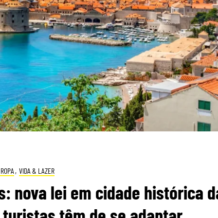
UROPA
,
VIDA & LAZER
 nova lei em cidade histórica d
 turistas têm de se adaptar