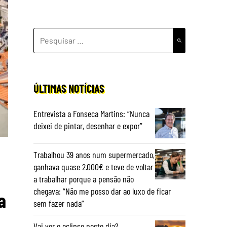
PESQUISAR
POR:
ÚLTIMAS NOTÍCIAS
Entrevista a Fonseca Martins: “Nunca
deixei de pintar, desenhar e expor”
Trabalhou 39 anos num supermercado,
ganhava quase 2.000€ e teve de voltar
a trabalhar porque a pensão não
chegava: “Não me posso dar ao luxo de ficar
a
sem fazer nada”
Vai ver o eclipse neste dia?