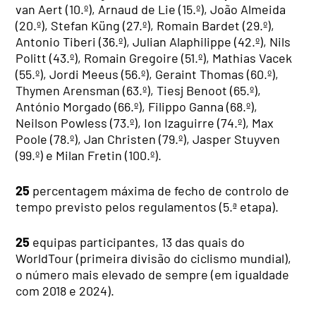
van Aert (10.º), Arnaud de Lie (15.º), João Almeida
(20.º), Stefan Küng (27.º), Romain Bardet (29.º),
Antonio Tiberi (36.º), Julian Alaphilippe (42.º), Nils
Politt (43.º), Romain Gregoire (51.º), Mathias Vacek
(55.º), Jordi Meeus (56.º), Geraint Thomas (60.º),
Thymen Arensman (63.º), Tiesj Benoot (65.º),
António Morgado (66.º), Filippo Ganna (68.º),
Neilson Powless (73.º), Ion Izaguirre (74.º), Max
Poole (78.º), Jan Christen (79.º), Jasper Stuyven
(99.º) e Milan Fretin (100.º).
25
percentagem máxima de fecho de controlo de
tempo previsto pelos regulamentos (5.ª etapa).
25
equipas participantes, 13 das quais do
WorldTour (primeira divisão do ciclismo mundial),
o número mais elevado de sempre (em igualdade
com 2018 e 2024).