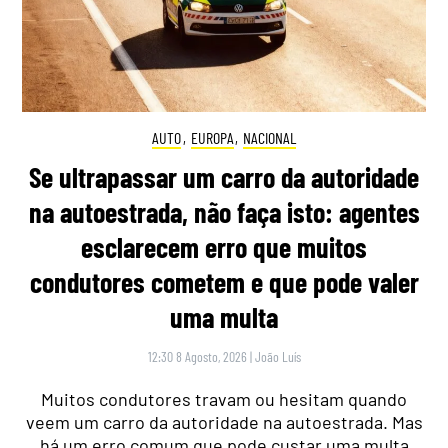
AUTO
,
EUROPA
,
NACIONAL
Se ultrapassar um carro da autoridade
na autoestrada, não faça isto: agentes
esclarecem erro que muitos
condutores cometem e que pode valer
uma multa
12:30 8 Agosto, 2026
|
João Luís
Muitos condutores travam ou hesitam quando
veem um carro da autoridade na autoestrada. Mas
há um erro comum que pode custar uma multa