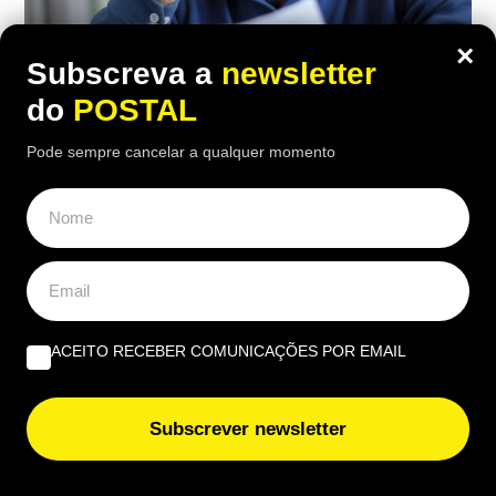
×
Subscreva a
newsletter
do
POSTAL
ECONOMIA
,
EUROPA
Pode sempre cancelar a qualquer momento
Carpinteiro reformado de 91 anos com
incapacidade vê Segurança Social
recusar-lhe subida da pensão de 850€
para 1.547€: caso foi ‘parar’ a tribunal
12:30 7 Agosto, 2026
|
Daniel Fallows
ACEITO RECEBER COMUNICAÇÕES POR EMAIL
Justiça espanhola recusou aumentar a pensão de
um carpinteiro de 91 anos, apesar das várias
cirurgias e limitações físicas
Subscrever newsletter