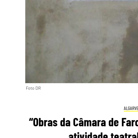
Foto DR
ALGARV
“Obras da Câmara de Far
atividade teatr