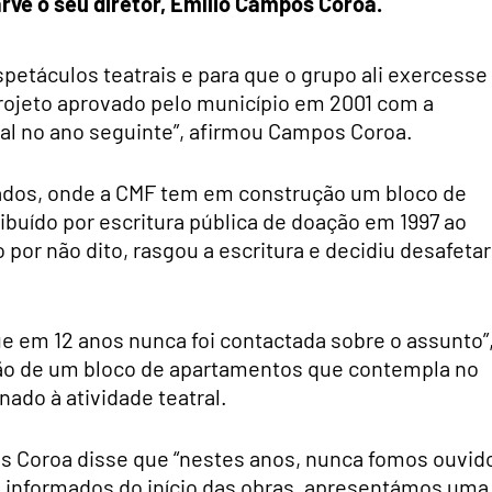
arve o seu diretor, Emílio Campos Coroa.
spetáculos teatrais e para que o grupo ali exercesse
projeto aprovado pelo município em 2001 com a
l no ano seguinte”, afirmou Campos Coroa.
ados, onde a CMF tem em construção um bloco de
ibuído por escritura pública de doação em 1997 ao
 por não dito, rasgou a escritura e decidiu desafetar
ue em 12 anos nunca foi contactada sobre o assunto”,
ção de um bloco de apartamentos que contempla no
ado à atividade teatral.
os Coroa disse que “nestes anos, nunca fomos ouvid
o informados do início das obras, apresentámos uma