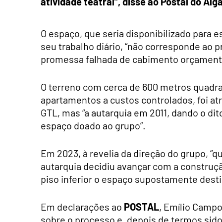
atividade teatral”, disse ao Postal do Alg
O espaço, que seria disponibilizado para e
seu trabalho diário, “não corresponde ao 
promessa falhada de cabimento orçamenta
O terreno com cerca de 600 metros quadr
apartamentos a custos controlados, foi atr
GTL, mas “a autarquia em 2011, dando o dito
espaço doado ao grupo”.
Em 2023, à revelia da direção do grupo, “q
autarquia decidiu avançar com a constru
piso inferior o espaço supostamente destin
Em declarações ao
POSTAL
, Emílio Camp
sobre o processo e, depois de termos sid