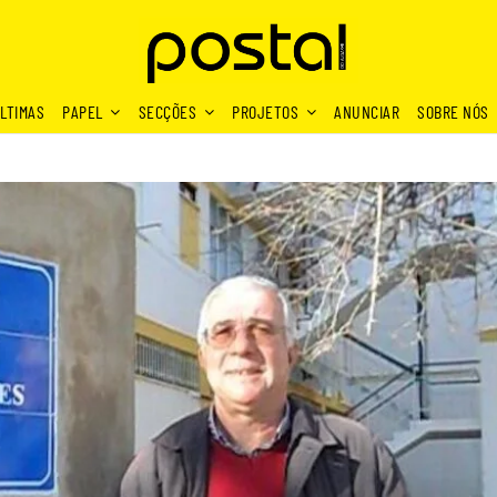
LTIMAS
PAPEL
SECÇÕES
PROJETOS
ANUNCIAR
SOBRE NÓS