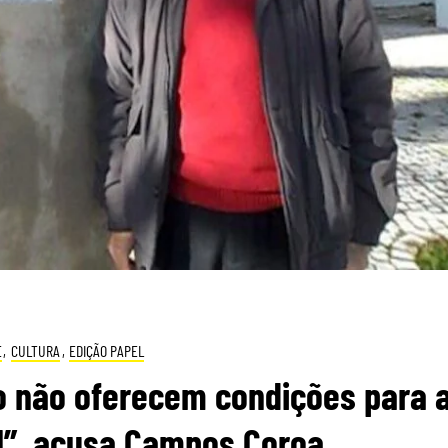
E
,
CULTURA
,
EDIÇÃO PAPEL
o não oferecem condições para 
al”, acusa Campos Coroa