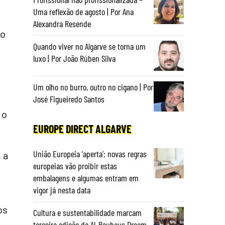
Uma reflexão de agosto | Por Ana
Alexandra Resende
 o
Quando viver no Algarve se torna um
luxo | Por João Rúben Silva
Um olho no burro, outro no cigano | Por
José Figueiredo Santos
 o
EUROPE DIRECT ALGARVE
União Europeia ‘aperta’: novas regras
 a
europeias vão proibir estas
embalagens e algumas entram em
vigor já nesta data
os
Cultura e sustentabilidade marcam
terceira edição da Al-Bauhaus Dream