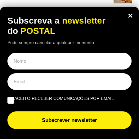
“A lição de piano” | Por José Garrido
×
Subscreva a
newsletter
do
POSTAL
EUROPE DIRECT ALGARVE
Pode sempre cancelar a qualquer momento
Beatriz Garcia, 40 Anos de ECoCs, a família Ecoc e a
Next Culture | Por João Palmeiro
União Europeia ‘aperta’: novas regras europeias vão
proibir estas embalagens e algumas entram em vigor já
nesta data
ACEITO RECEBER COMUNICAÇÕES POR EMAIL
Subscrever newsletter