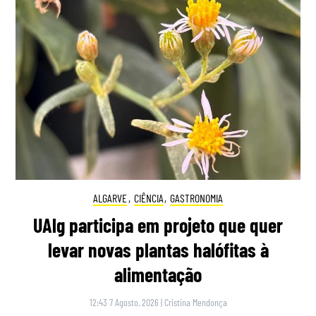
ALGARVE
,
CIÊNCIA
,
GASTRONOMIA
UAlg participa em projeto que quer
levar novas plantas halófitas à
alimentação
12:43 7 Agosto, 2026
|
Cristina Mendonça