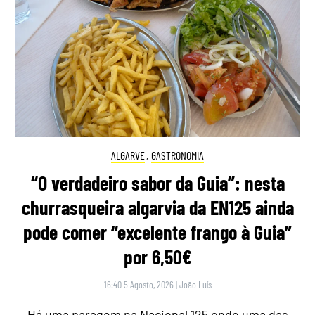
ALGARVE
,
GASTRONOMIA
“O verdadeiro sabor da Guia”: nesta
churrasqueira algarvia da EN125 ainda
pode comer “excelente frango à Guia”
por 6,50€
16:40 5 Agosto, 2026
|
João Luís
Há uma paragem na Nacional 125 onde uma das