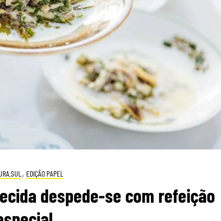
URA.SUL
,
EDIÇÃO PAPEL
uecida despede-se com refeição
especial