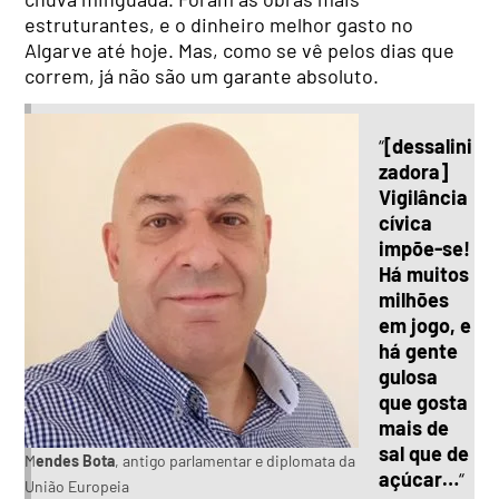
estruturantes, e o dinheiro melhor gasto no
Algarve até hoje. Mas, como se vê pelos dias que
correm, já não são um garante absoluto.
“
[dessalini
zadora]
Vigilância
cívica
impõe-se!
Há muitos
milhões
em jogo, e
há gente
gulosa
que gosta
mais de
sal que de
M
endes Bota
, antigo parlamentar e diplomata da
açúcar…
“
União Europeia