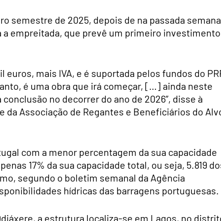
iro semestre de 2025, depois de na passada semana
ra a empreitada, que prevê um primeiro investimento
il euros, mais IVA, e é suportada pelos fundos do PR
tanto, é uma obra que irá começar, […] ainda neste
a conclusão no decorrer do ano de 2026”, disse à
e da Associação de Regantes e Beneficiários do Alv
tugal com a menor percentagem da sua capacidade
penas 17% da sua capacidade total, ou seja, 5.819 do
imo, segundo o boletim semanal da Agência
sponibilidades hídricas das barragens portuguesas.
xere, a estrutura localiza-se em Lagos, no distrit