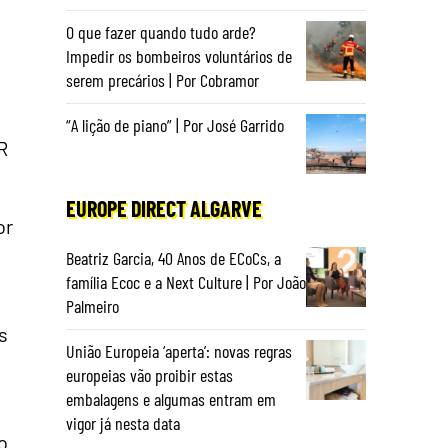
O que fazer quando tudo arde?
Impedir os bombeiros voluntários de
serem precários | Por Cobramor
“A lição de piano” | Por José Garrido
R
EUROPE DIRECT ALGARVE
or
Beatriz Garcia, 40 Anos de ECoCs, a
família Ecoc e a Next Culture | Por João
Palmeiro
s
União Europeia ‘aperta’: novas regras
europeias vão proibir estas
embalagens e algumas entram em
vigor já nesta data
o