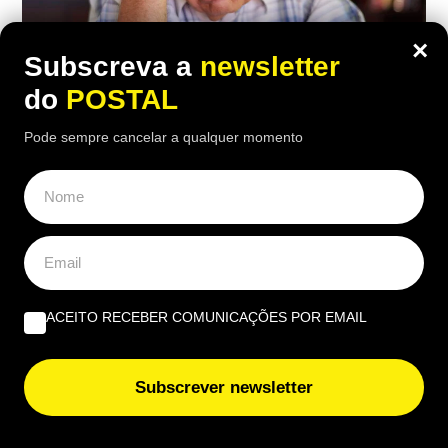
×
Subscreva a
newsletter
do
POSTAL
Pode sempre cancelar a qualquer momento
ECONOMIA
,
EUROPA
Inquilino recusou pagar taxa do lixo
porque o contrato não indicava o valor:
tribunal obrigou-o a pagar por este
motivo
ACEITO RECEBER COMUNICAÇÕES POR EMAIL
20:30 5 Agosto, 2026
|
João Luís
O inquilino contestou a taxa do lixo por considerar
Subscrever newsletter
que contrato não era suficientemente claro, mas o
tribunal espanhol deu razão ao senhorio