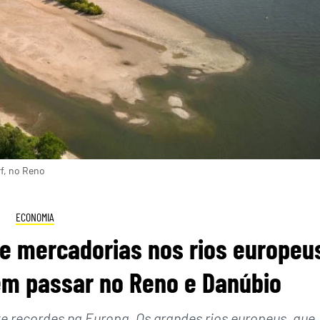
f, no Reno
ECONOMIA
e mercadorias nos rios europeu
m passar no Reno e Danúbio
te recordes na Europa. Os grandes rios europeus, que