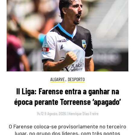
ALGARVE
,
DESPORTO
II Liga: Farense entra a ganhar na
época perante Torreense ‘apagado’
14:12 9 Agosto, 2026
|
Henrique Dias Freire
O Farense coloca-se provisoriamente no terceiro
lugar, no grupo dos líderes, com três pontos