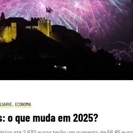
ALGARVE
,
ECONOMIA
os: o que muda em 2025?
ários até 2.630 euros terão um aumento de 56,85 euro