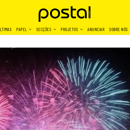
LTIMAS
PAPEL
SECÇÕES
PROJETOS
ANUNCIAR
SOBRE NÓS