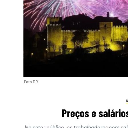
Foto DR
Preços e salári
No setor público, os trabalhadores com sal