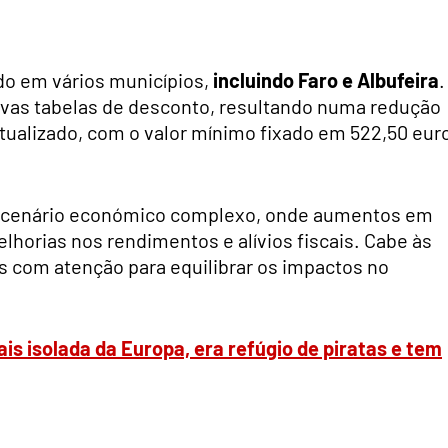
do em vários municípios,
incluindo Faro e Albufeira
.
ovas tabelas de desconto, resultando numa redução
tualizado, com o valor mínimo fixado em 522,50 eur
 cenário económico complexo, onde aumentos em
horias nos rendimentos e alívios fiscais. Cabe às
as com atenção para equilibrar os impactos no
ais isolada da Europa, era refúgio de piratas e tem