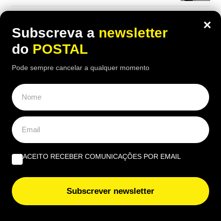
Marca concorrente direta da Primark abre nova loja em
×
Portugal com milhares de produtos abaixo de 2€:
Subscreva a
newsletter
conheça a sua localização
do
POSTAL
Mulher perde pensão de viuvez por receber reforma:
Pode sempre cancelar a qualquer momento
tribunal reverte decisão e agora recebe mais de 2.000€
por mês
OPINIÃO
ACEITO RECEBER COMUNICAÇÕES POR EMAIL
Profissional não profissionalizada – Uma reflexão de
agosto | Por Ana Alexandra Resende
Subscrever newsletter
Quando viver no Algarve se torna um luxo | Por João
Rúben Silva