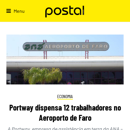
Skip
to
Menu
content
ECONOMIA
Portway dispensa 12 trabalhadores no
Aeroporto de Faro
A Portway, empresa de assistência em terra da ANA –