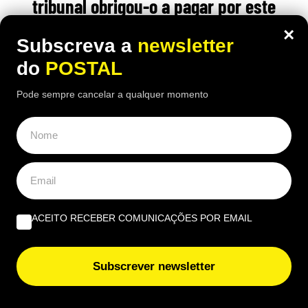
tribunal obrigou-o a pagar por este
motivo
×
Subscreva a
newsletter
20:30 5 Agosto, 2026
|
João Luís
do
POSTAL
O inquilino contestou a taxa do lixo por considerar
Pode sempre cancelar a qualquer momento
que contrato não era suficientemente claro, mas o
tribunal espanhol deu razão ao senhorio
ACEITO RECEBER COMUNICAÇÕES POR EMAIL
Subscrever newsletter