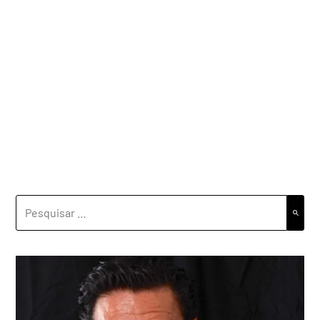
PESQUISAR
POR: