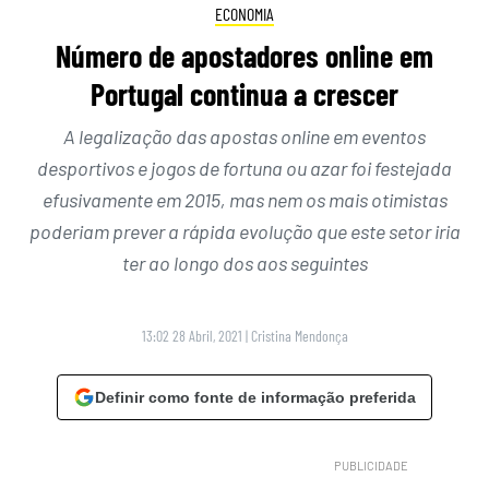
ECONOMIA
Número de apostadores online em
Portugal continua a crescer
A legalização das apostas online em eventos
desportivos e jogos de fortuna ou azar foi festejada
efusivamente em 2015, mas nem os mais otimistas
poderiam prever a rápida evolução que este setor iria
ter ao longo dos aos seguintes
13:02 28 Abril, 2021
|
Cristina Mendonça
Definir como fonte de informação preferida