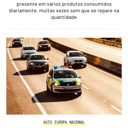
presente em vários produtos consumidos
diariamente, muitas vezes sem que se repare na
quantidade
AUTO
,
EUROPA
,
NACIONAL