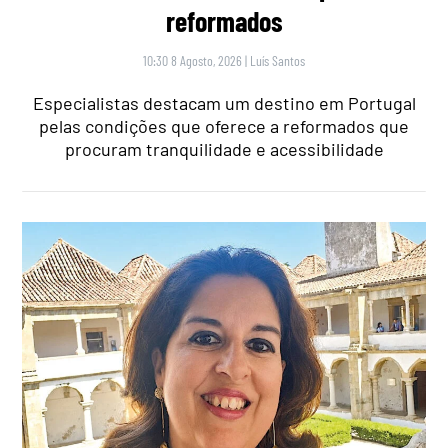
reformados
10:30 8 Agosto, 2026
|
Luís Santos
Especialistas destacam um destino em Portugal
pelas condições que oferece a reformados que
procuram tranquilidade e acessibilidade