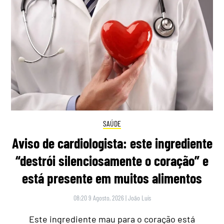
SAÚDE
Aviso de cardiologista: este ingrediente
“destrói silenciosamente o coração” e
está presente em muitos alimentos
08:20 9 Agosto, 2026
|
João Luís
Este ingrediente mau para o coração está