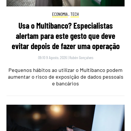
ECONOMIA
,
TECH
Usa o Multibanco? Especialistas
alertam para este gesto que deve
evitar depois de fazer uma operação
09:10 9 Agosto, 2026
|
Rubén Gonçalves
Pequenos hábitos ao utilizar o Multibanco podem
aumentar o risco de exposição de dados pessoais
e bancários