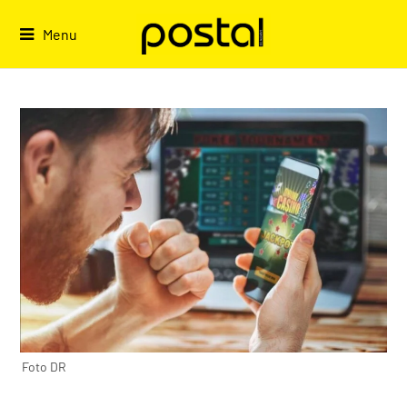
Skip
to
Menu
content
Foto DR