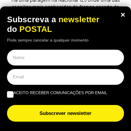
receitas mais conhecidas de frango assado do
Algarve continuam a chamar clientes durante o
×
Subscreva a
newsletter
verão
do
POSTAL
Pode sempre cancelar a qualquer momento
ACEITO RECEBER COMUNICAÇÕES POR EMAIL
Subscrever newsletter
AUTO