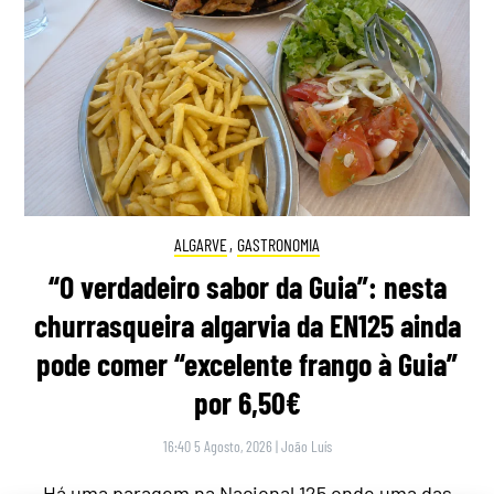
ALGARVE
,
GASTRONOMIA
“O verdadeiro sabor da Guia”: nesta
churrasqueira algarvia da EN125 ainda
pode comer “excelente frango à Guia”
por 6,50€
16:40 5 Agosto, 2026
|
João Luís
Há uma paragem na Nacional 125 onde uma das