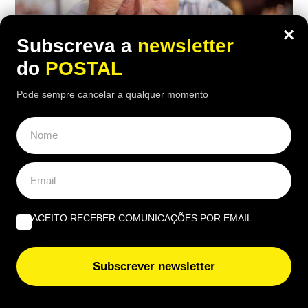
×
Subscreva a
newsletter
do
POSTAL
Pode sempre cancelar a qualquer momento
ECONOMIA
,
EUROPA
Inquilino recusou pagar taxa do lixo
porque o contrato não indicava o valor:
tribunal obrigou-o a pagar por este
ACEITO RECEBER COMUNICAÇÕES POR EMAIL
motivo
20:30 5 Agosto, 2026
|
João Luís
Subscrever newsletter
O inquilino contestou a taxa do lixo por considerar
que contrato não era suficientemente claro, mas o