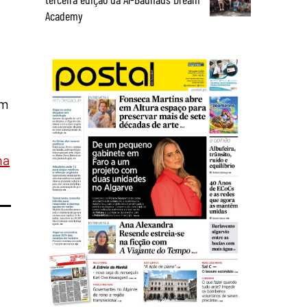
Academy
im
na