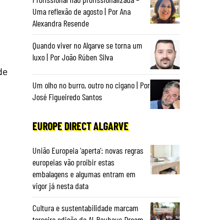
Uma reflexão de agosto | Por Ana
Alexandra Resende
Quando viver no Algarve se torna um
luxo | Por João Rúben Silva
de
Um olho no burro, outro no cigano | Por
José Figueiredo Santos
EUROPE DIRECT ALGARVE
União Europeia ‘aperta’: novas regras
europeias vão proibir estas
embalagens e algumas entram em
vigor já nesta data
Cultura e sustentabilidade marcam
terceira edição da Al-Bauhaus Dream