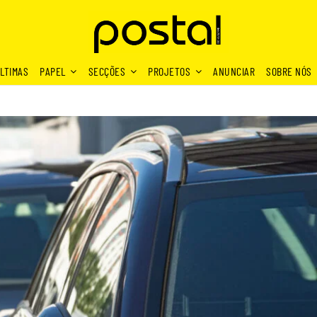
LTIMAS
PAPEL
SECÇÕES
PROJETOS
ANUNCIAR
SOBRE NÓS