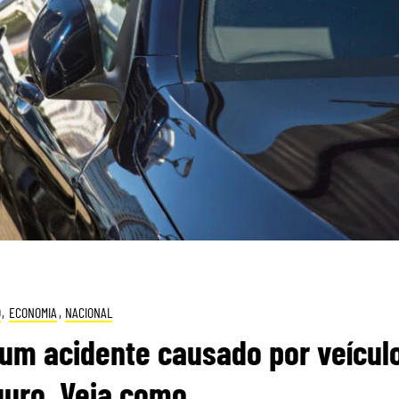
O
,
ECONOMIA
,
NACIONAL
 um acidente causado por veícul
uro. Veja como