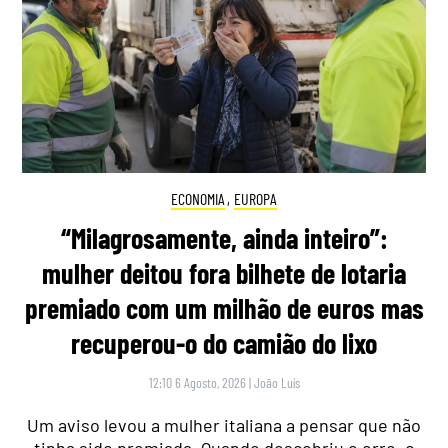
ECONOMIA
,
EUROPA
“Milagrosamente, ainda inteiro”:
mulher deitou fora bilhete de lotaria
premiado com um milhão de euros mas
recuperou-o do camião do lixo
12:10 6 Agosto, 2026
|
João Luís
Um aviso levou a mulher italiana a pensar que não
tinha sido premiada. Quando descobriu o erro, o