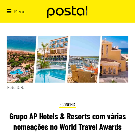
Skip
to
Menu
content
Foto D.R.
ECONOMIA
Grupo AP Hotels & Resorts com várias
nomeações no World Travel Awards