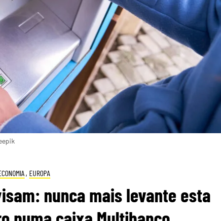
eepik
ECONOMIA
,
EUROPA
isam: nunca mais levante esta
ro numa caixa Multibanco