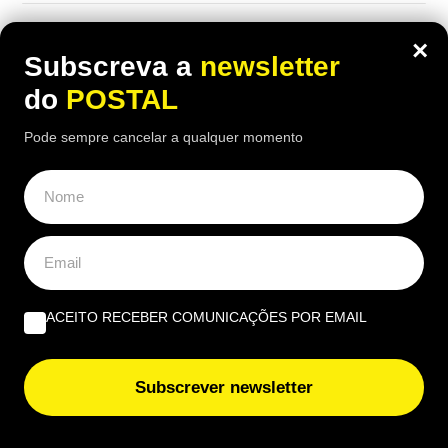
×
Subscreva a
newsletter
do
POSTAL
Pode sempre cancelar a qualquer momento
ACEITO RECEBER COMUNICAÇÕES POR EMAIL
EUROPA
Nem aviões nem helicópteros: pastor
Subscrever newsletter
diz que a solução para os incêndios
está nos montes e “limpa mais do que