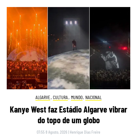
ALGARVE
,
CULTURA
,
MUNDO
,
NACIONAL
Kanye West faz Estádio Algarve vibrar
do topo de um globo
07:55 8 Agosto, 2026
|
Henrique Dias Freire