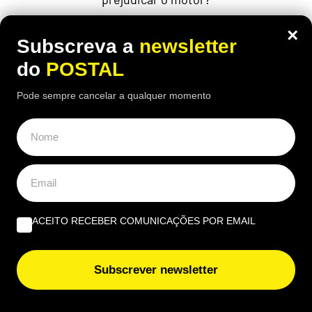
×
Subscreva a
newsletter
do
POSTAL
Pode sempre cancelar a qualquer momento
ACEITO RECEBER COMUNICAÇÕES POR EMAIL
AUTO
,
NACIONAL
Subscrever newsletter
Um carro para toda a vida? Mecânicos
elegem as três marcas de carros que