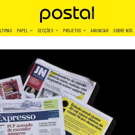
LTIMAS
PAPEL
SECÇÕES
PROJETOS
ANUNCIAR
SOBRE NÓS