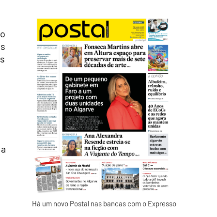
ao
as
às
s
 a
Há um novo Postal nas bancas com o Expresso