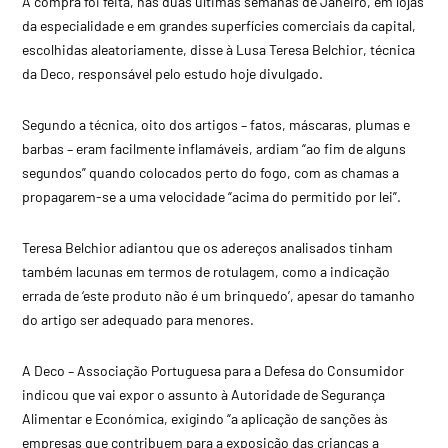
A compra foi feita, nas duas últimas semanas de Janeiro, em lojas
da especialidade e em grandes superfícies comerciais da capital,
escolhidas aleatoriamente, disse à Lusa Teresa Belchior, técnica
da Deco, responsável pelo estudo hoje divulgado.
Segundo a técnica, oito dos artigos – fatos, máscaras, plumas e
barbas – eram facilmente inflamáveis, ardiam “ao fim de alguns
segundos” quando colocados perto do fogo, com as chamas a
propagarem-se a uma velocidade “acima do permitido por lei”.
Teresa Belchior adiantou que os adereços analisados tinham
também lacunas em termos de rotulagem, como a indicação
errada de ‘este produto não é um brinquedo’, apesar do tamanho
do artigo ser adequado para menores.
A Deco – Associação Portuguesa para a Defesa do Consumidor
indicou que vai expor o assunto à Autoridade de Segurança
Alimentar e Económica, exigindo “a aplicação de sanções às
empresas que contribuem para a exposição das crianças a