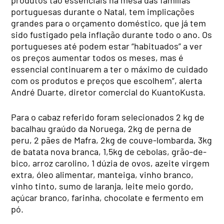
produtos tão essenciais na mesa das famílias
portuguesas durante o Natal, tem implicações
grandes para o orçamento doméstico, que já tem
sido fustigado pela inflação durante todo o ano. Os
portugueses até podem estar “habituados” a ver
os preços aumentar todos os meses, mas é
essencial continuarem a ter o máximo de cuidado
com os produtos e preços que escolhem”, alerta
André Duarte, diretor comercial do KuantoKusta.
Para o cabaz referido foram selecionados 2 kg de
bacalhau graúdo da Noruega, 2kg de perna de
peru, 2 pães de Mafra, 2kg de couve-lombarda, 3kg
de batata nova branca, 1,5kg de cebolas, grão-de-
bico, arroz carolino, 1 dúzia de ovos, azeite virgem
extra, óleo alimentar, manteiga, vinho branco,
vinho tinto, sumo de laranja, leite meio gordo,
açúcar branco, farinha, chocolate e fermento em
pó.