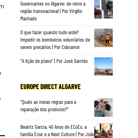
Governantes no Algarve: de reino a
em
região transnacional | Por Virgílio
Machado
O que fazer quando tudo arde?
Impedir os bombeiros voluntários de
serem precários | Por Cobramor
“A lição de piano” | Por José Garrido
m
EUROPE DIRECT ALGARVE
m
“Quais as novas regras para a
reparação dos produtos?”
Beatriz Garcia, 40 Anos de ECoCs, a
família Ecoc e a Next Culture | Por João