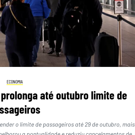
ECONOMIA
prolonga até outubro limite de
ssageiros
ender o limite de passageiros até 29 de outubro, mais
melhorou a pontualidade e reduziu cancelamentos de