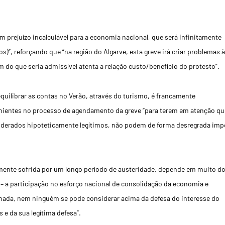
m prejuízo incalculável para a economia nacional, que será infinitamente
s)”, reforçando que “na região do Algarve, esta greve irá criar problemas à
 do que seria admissível atenta a relação custo/benefício do protesto”.
quilibrar as contas no Verão, através do turismo, é francamente
venientes no processo de agendamento da greve “para terem em atenção qu
iderados hipoteticamente legítimos, não podem de forma desregrada imp
amente sofrida por um longo período de austeridade, depende em muito d
 – a participação no esforço nacional de consolidação da economia e
ue “nada, nem ninguém se pode considerar acima da defesa do interesse do
e da sua legítima defesa”.