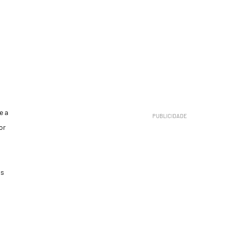
e a
or
os