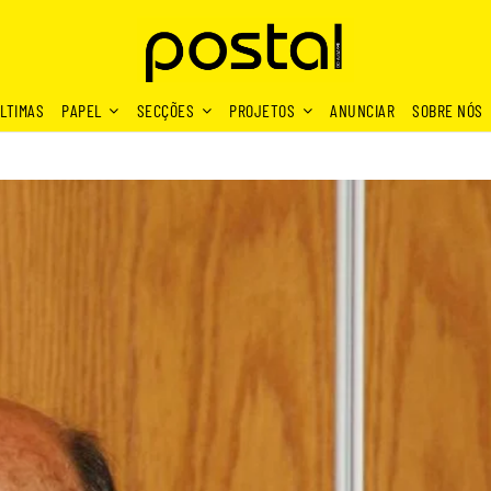
LTIMAS
PAPEL
SECÇÕES
PROJETOS
ANUNCIAR
SOBRE NÓS