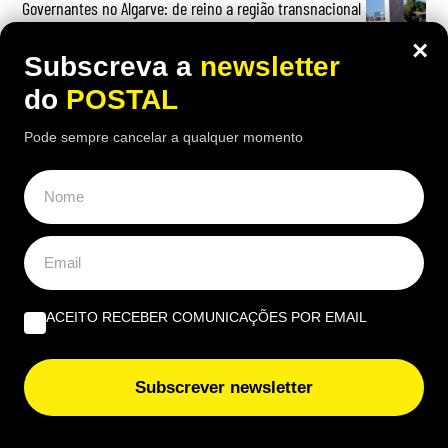
Governantes no Algarve: de reino a região transnacional
| Por Virgílio Machado
×
Subscreva a
newsletter
O que fazer quando tudo arde? Impedir os bombeiros
do
POSTAL
voluntários de serem precários | Por Cobramor
Pode sempre cancelar a qualquer momento
EUROPE DIRECT ALGARVE
“Quais as novas regras para a reparação dos produtos?”
Beatriz Garcia, 40 Anos de ECoCs, a família Ecoc e a
ACEITO RECEBER COMUNICAÇÕES POR EMAIL
Next Culture | Por João Palmeiro
Subscrever newsletter