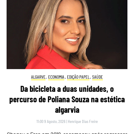
ALGARVE
,
ECONOMIA
,
EDIÇÃO PAPEL
,
SAÚDE
Da bicicleta a duas unidades, o
percurso de Poliana Souza na estética
algarvia
11:00 9 Agosto, 2026
|
Henrique Dias Freire
Chegou a Faro em 2019, recomeçou após regressar