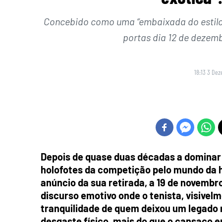
Concebido como uma “embaixada do estilo d
portas dia 12 de dezem
18:13 3 De
Depois de quase duas décadas a dominar 
holofotes da competição pelo mundo da h
anúncio da sua retirada, a 19 de novemb
discurso emotivo onde o tenista, visive
tranquilidade de quem deixou um legado 
desgaste físico, mais do que o cansaço e