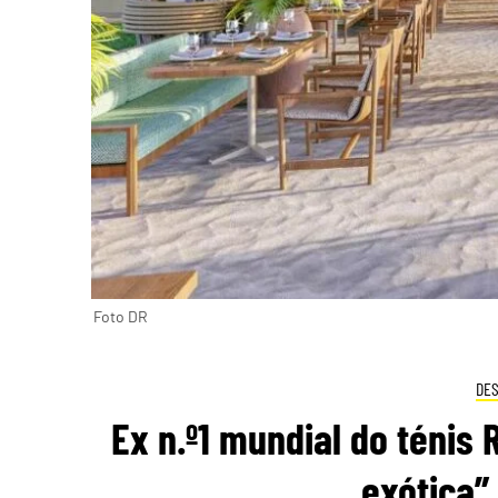
Foto DR
DE
Ex n.º1 mundial do ténis 
exótica”