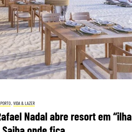
SPORTO
,
VIDA & LAZER
Rafael Nadal abre resort em “ilha
. Saiba onde fica