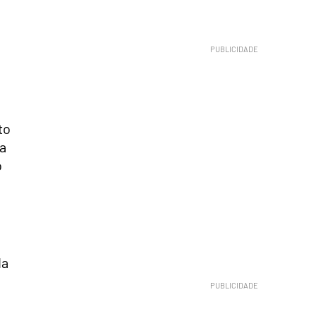
to
ta
o
da