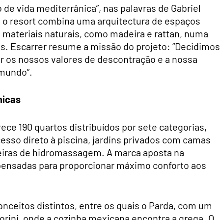
e vida mediterrânica”, nas palavras de Gabriel
, o resort combina uma arquitectura de espaços
 materiais naturais, como madeira e rattan, numa
es. Escarrer resume a missão do projeto: “Decidimos
r os nossos valores de descontração e a nossa
 mundo”.
nicas
rece 190 quartos distribuídos por sete categorias,
esso direto à piscina, jardins privados com camas
eiras de hidromassagem. A marca aposta na
pensadas para proporcionar máximo conforto aos
onceitos distintos, entre os quais o Parda, com um
corini, onde a cozinha mexicana encontra a grega. O