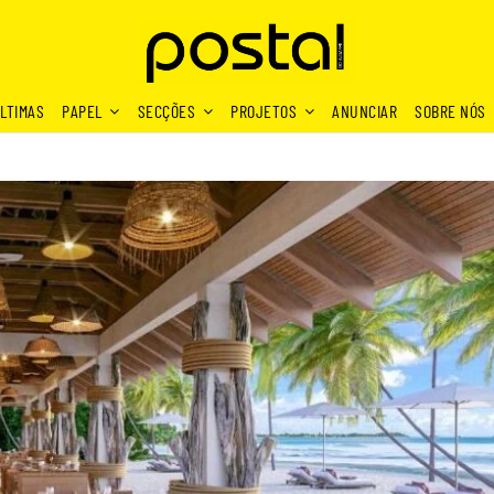
LTIMAS
PAPEL
SECÇÕES
PROJETOS
ANUNCIAR
SOBRE NÓS