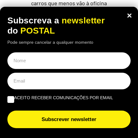
carros que menos vão à oficina
×
Subscreva a
newsletter
do
POSTAL
ÚLTIMAS NOTÍCIAS
Pode sempre cancelar a qualquer momento
Se vir isto no Multibanco, afaste-se: espanhóis alertam
para técnica usada para roubar dinheiro sem que se
aperceba
Faz compras em Espanha? Autoridades lançam alerta
alimentar para lote de camarões com Salmonela e
retiram-no do mercado
ACEITO RECEBER COMUNICAÇÕES POR EMAIL
Um carro para toda a vida? Mecânicos elegem as três
marcas de carros que necessitam de menos idas à
Subscrever newsletter
oficina
Homem de 49 anos consegue pensão de 3.389,10 euros