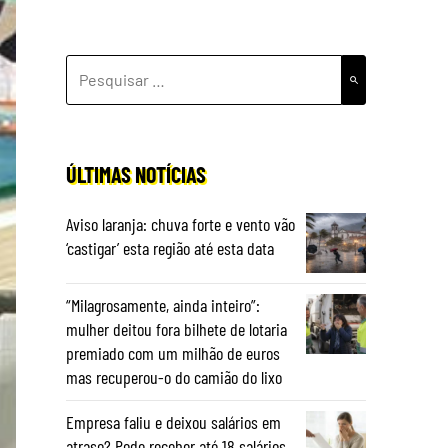
PESQUISAR
POR:
ÚLTIMAS NOTÍCIAS
Aviso laranja: chuva forte e vento vão
‘castigar’ esta região até esta data
“Milagrosamente, ainda inteiro”:
mulher deitou fora bilhete de lotaria
premiado com um milhão de euros
mas recuperou-o do camião do lixo
Empresa faliu e deixou salários em
atraso? Pode receber até 18 salários