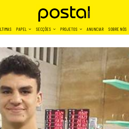
LTIMAS
PAPEL
SECÇÕES
PROJETOS
ANUNCIAR
SOBRE NÓS