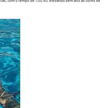
as, com o tempo de 1:00.40, elevando bem alto as cores de