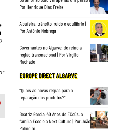
Por Henrique Dias Freire
Albufeira, trânsito, ruído e equilíbrio |
e
Por António Nóbrega
m
o
Governantes no Algarve: de reino a
região transnacional | Por Virgílio
Machado
or
EUROPE DIRECT ALGARVE
“Quais as novas regras para a
reparação dos produtos?”
a
Beatriz Garcia, 40 Anos de ECoCs, a
família Ecoc e a Next Culture | Por João
Palmeiro