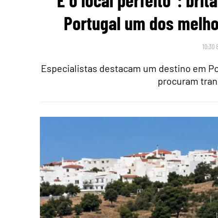
“É o local perfeito”: br
Portugal um dos melho
10:30 
Especialistas destacam um destino em Po
procuram tran