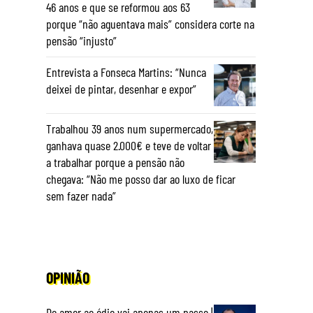
46 anos e que se reformou aos 63
porque “não aguentava mais” considera corte na
pensão “injusto”
Entrevista a Fonseca Martins: “Nunca
deixei de pintar, desenhar e expor”
Trabalhou 39 anos num supermercado,
ganhava quase 2.000€ e teve de voltar
a trabalhar porque a pensão não
chegava: “Não me posso dar ao luxo de ficar
sem fazer nada”
OPINIÃO
o
Do amor ao ódio vai apenas um passo |