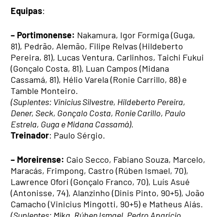
Equipas
:
– Portimonense:
Nakamura, Igor Formiga (Guga,
81), Pedrão, Alemão, Filipe Relvas (Hildeberto
Pereira, 81), Lucas Ventura, Carlinhos, Taichi Fukui
(Gonçalo Costa, 81), Luan Campos (Midana
Cassamá, 81), Hélio Varela (Ronie Carrillo, 88) e
Tamble Monteiro.
(Suplentes: Vinicius Silvestre, Hildeberto Pereira,
Dener, Seck, Gonçalo Costa, Ronie Carillo, Paulo
Estrela, Guga e Midana Cassamá).
Treinador
: Paulo Sérgio.
– Moreirense:
Caio Secco, Fabiano Souza, Marcelo,
Maracás, Frimpong, Castro (Rúben Ismael, 70),
Lawrence Ofori (Gonçalo Franco, 70), Luís Asué
(Antonisse, 74), Alanzinho (Dinis Pinto, 90+5), João
Camacho (Vinicius Mingotti, 90+5) e Matheus Aiás.
(Suplentes: Mika, Rúben Ismael, Pedro Aparício,