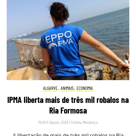
ALGARVE
,
ANIMAIS
,
ECONOMIA
IPMA liberta mais de três mil robalos na
Ria Formosa
10:40 5 Agosto, 2026
|
Cristina Mendonça
A libertação de mais de três mil robalos na Ria