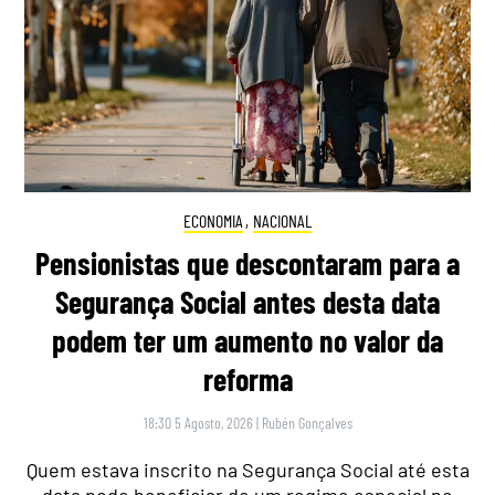
ECONOMIA
,
NACIONAL
Pensionistas que descontaram para a
Segurança Social antes desta data
podem ter um aumento no valor da
reforma
18:30 5 Agosto, 2026
|
Rubén Gonçalves
Quem estava inscrito na Segurança Social até esta
data pode beneficiar de um regime especial no