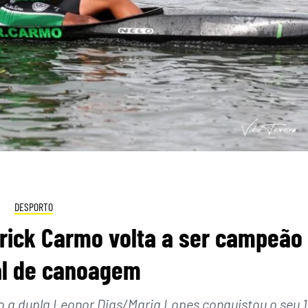
DESPORTO
rick Carmo volta a ser campeão
al de canoagem
to a dupla Leonor Dias/Maria Lopes conquistou o seu 1