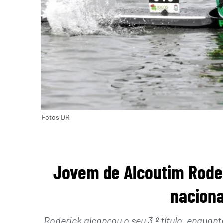
Fotos DR
Jovem de Alcoutim Rode
nacion
Roderick alcançou o seu 3.º título, enquan