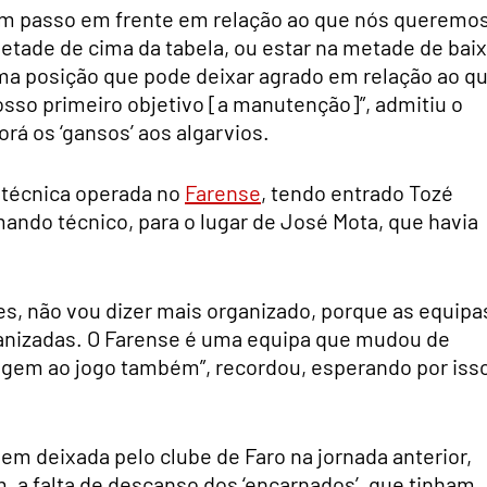
um passo em frente em relação ao que nós queremos
tade de cima da tabela, ou estar na metade de bai
ma posição que pode deixar agrado em relação ao q
osso primeiro objetivo [a manutenção]”, admitiu o
rá os ‘gansos’ aos algarvios.
 técnica operada no
Farense
, tendo entrado Tozé
ando técnico, para o lugar de José Mota, que havia
s, não vou dizer mais organizado, porque as equipa
ganizadas. O Farense é uma equipa que mudou de
dagem ao jogo também”, recordou, esperando por iss
m deixada pelo clube de Faro na jornada anterior,
m, a falta de descanso dos ‘encarnados’, que tinham