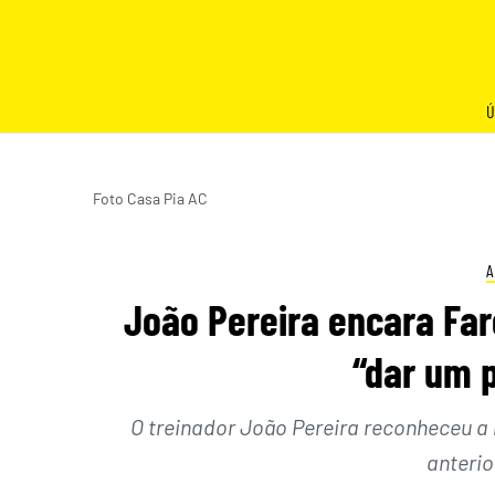
Skip
to
content
Ú
Foto Casa Pia AC
A
João Pereira encara Fa
“dar um 
O treinador João Pereira reconheceu a
anterio