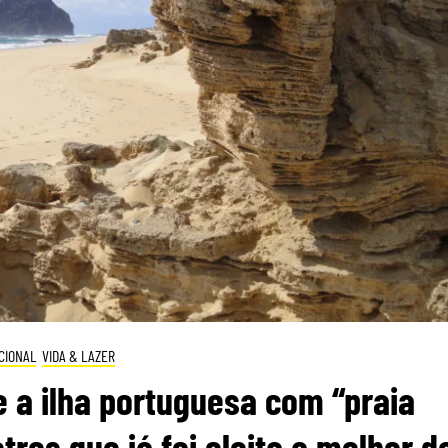
CIONAL
VIDA & LAZER
a ilha portuguesa com “praia
ros que já foi eleita a melhor d