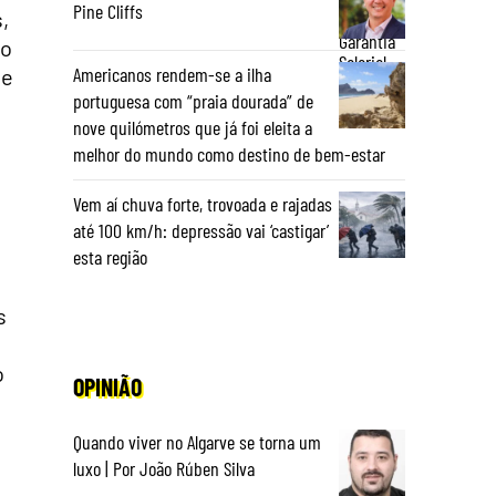
Pine Cliffs
,
xo
Americanos rendem-se a ilha
ue
portuguesa com “praia dourada” de
nove quilómetros que já foi eleita a
melhor do mundo como destino de bem-estar
Vem aí chuva forte, trovoada e rajadas
até 100 km/h: depressão vai ‘castigar’
esta região
s
o
OPINIÃO
Quando viver no Algarve se torna um
luxo | Por João Rúben Silva