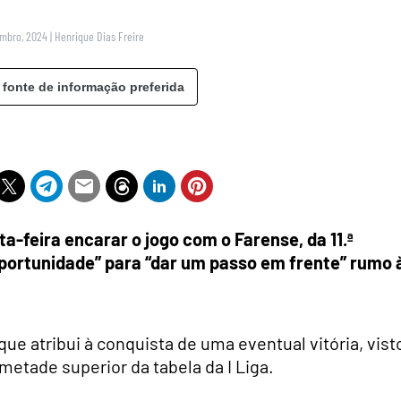
embro, 2024
|
Henrique Dias Freire
 fonte de informação preferida
a-feira encarar o jogo com o Farense, da 11.ª
oportunidade” para “dar um passo em frente” rumo 
e atribui à conquista de uma eventual vitória, vist
etade superior da tabela da I Liga.