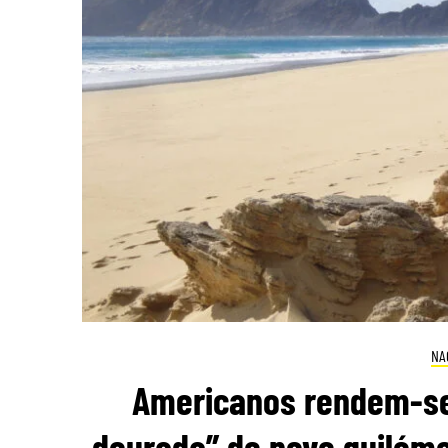
NA
Americanos rendem-se 
dourada” de nove quilómet