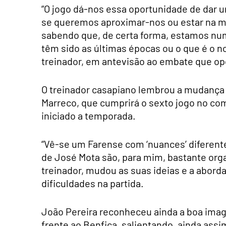
“O jogo dá-nos essa oportunidade de dar 
se queremos aproximar-nos ou estar na me
sabendo que, de certa forma, estamos nu
têm sido as últimas épocas ou o que é o n
treinador, em antevisão ao embate que opo
O treinador casapiano lembrou a mudança
Marreco, que cumprirá o sexto jogo no com
iniciado a temporada.
“Vê-se um Farense com ‘nuances’ diferente
de José Mota são, para mim, bastante or
treinador, mudou as suas ideias e a abor
dificuldades na partida.
João Pereira reconheceu ainda a boa image
frente ao Benfica, salientando, ainda assi