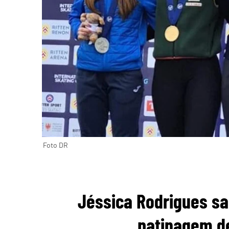
Foto DR
Jéssica Rodrigues s
patinagem de