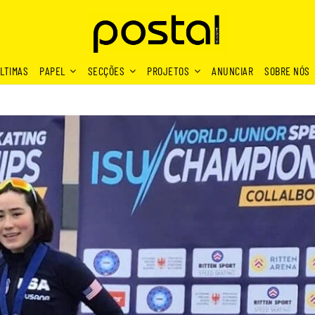
LTIMAS
PAPEL
SECÇÕES
PROJETOS
ANUNCIAR
SOBRE NÓS