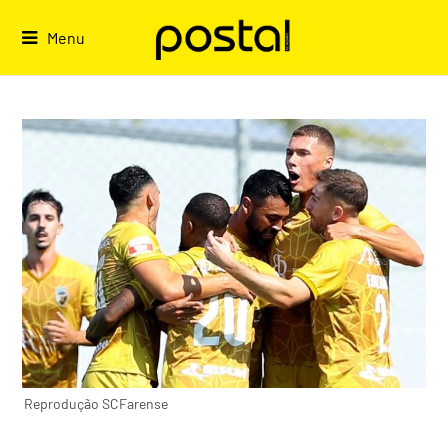
Skip
to
Menu
content
Reprodução SCFarense